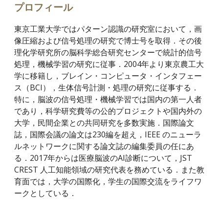
プロフィール
東京工業大学ではパターン認識の研究室において，画
像圧縮および信号処理の研究で博士号を取得．その後
理化学研究所の脳科学総合研究センターで統計的信号
処理，機械学習の研究に従事．2004年より東京農工大
学に移籍し，ブレイン・コンピュータ・インタフェー
ス（BCI），生体信号計測・処理の研究に従事する．
特に，脳波の信号処理・機械学習では国内の第一人者
であり，科学研究費等の公的プロジェクトや国内外の
大学，民間企業との共同研究を多数実施．国際論文
誌，国際会議の論文は230編を超え，IEEE のニューラ
ルネットワークに関する論文誌の編集委員の任にあ
る．2017年からは医療脳波のAI診断について，JST 
CREST 人工知能領域の研究代表を務めている．また教
育面では，大学の国際化，学生の国際交流をライフワ
ークとしている．